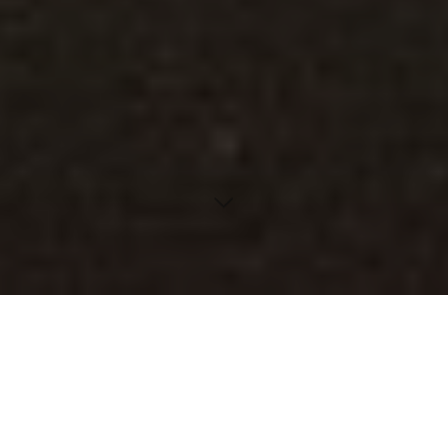
Möchtest du wissen, wie du mit deinen alltäglichen
Einkäufen Punkte sammeln und erstaunliche Prämien
erhalten kannst? Shell ClubSmart bietet dir genau das.
Lies weiter, um alles über dieses spannende
Treueprogramm zu erfahren.