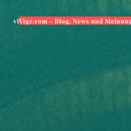
Zum
Inhalt
viVige.com - Blog, News und Meinun
springen