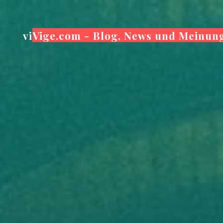
Zum
Inhalt
viVige.com - Blog, News und Meinun
springen