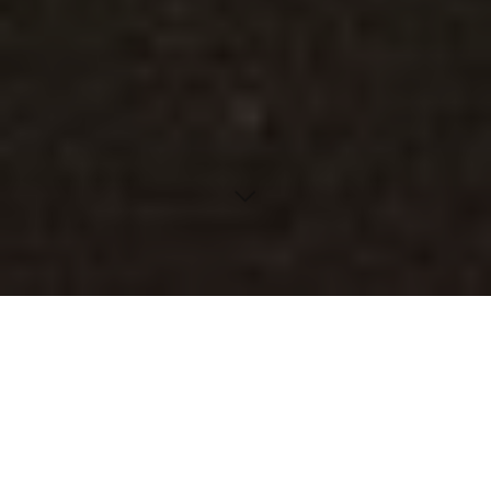
Inhaltsverzeichnis
Der Einfluss der Medientechnologie auf die Tattoo-
Kultur
Tattoos und soziale Akzeptanz in der Gesellschaft
Ökologische Verantwortung in der Tattoo-Industrie
Das Zusammenwirken von Musik und Tattoos
Die Tattoo-Ausbildung: Von Lehrlingen zu Meistern