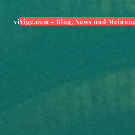
Zum
Inhalt
viVige.com - Blog, News und Meinun
springen