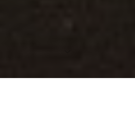
Inhaltsverzeichnis
Eine Erkundung der fantastischen Mode-Unterwelt
Für welchen Anlass welches Kleid wählen?
Warum Stoff und Verarbeitung so wichtig sind
Die Perfektion auf den Körper zugeschnitten
Entdecke die Kraft der Farben
Accessoires für den perfekten Modestil