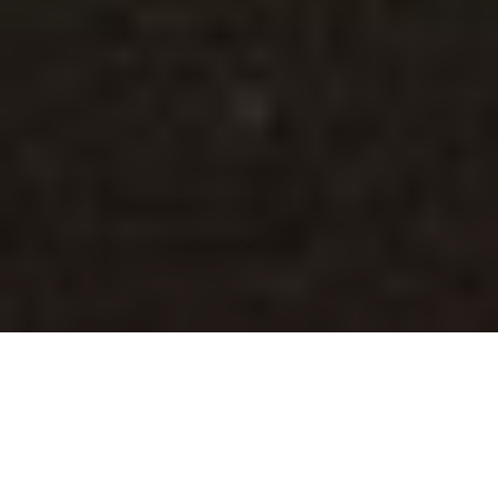
Inhaltsverzeichnis
Die Bedeutung der Zwei-Faktor-Authentifizierung bei
PayPal
Nutzung der PayPal-App für einfacheres Management
Automatisierung von Transaktionen für Geschäftskonten