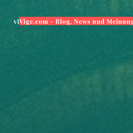
Zum
Inhalt
viVige.com - Blog, News und Meinun
springen