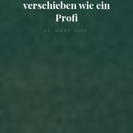
verschieben wie ein
Profi
24. MÄRZ 2025