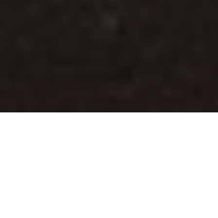
Eine umfassende Betrachtung der Vogelgrippe im Jahr
2024 und die Warnungen des Virologen Alexander
Kekulé: Welche Herausforderungen stehen uns bevor
und wie reagiert die Welt?
Inhaltsverzeichnis
Einleitung
Hintergrundinformationen zur Vogelgrippe