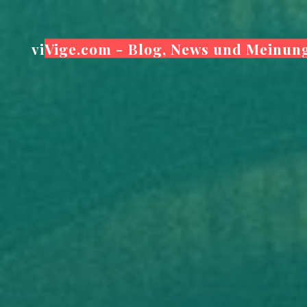
Zum
Inhalt
viVige.com - Blog, News und Meinun
springen