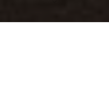
Inhaltsverzeichnis
Die Magie des Microbladings: Eine Entdeckungsreise
Der Vergleich von Microblading mit anderen
Augenbrauenmethoden
Sicherheit steht an erster Stelle beim Microblading
Die Auswirkung von Microblading auf das Selbstvertrauen
Die Geschichte der Microblading-Techniken
Kulturelle Einflüsse auf Microblading
Microblading im Vergleich zu traditionellen kosmetischen
Tätowierungen
Technologische Fortschritte im Microblading
Ausbildung und Qualifikation von Microblading-Experten
Nachhaltigkeit in der Welt des Microbladings
Warum Microblading in Betracht gezogen werden sollte
Mikroskopische Präzision mit Microblading