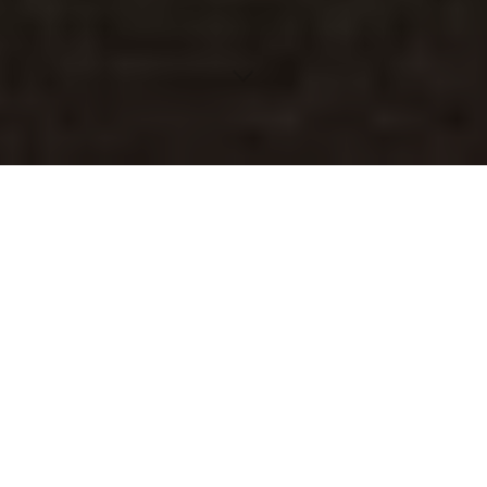
Inhaltsverzeichnis
Zukunftsweisende Entwicklungen: Laser- und
Lichtbehandlungen
Entgiftende Hautkur: Reinheit für Ihren Teint
Pflegerituale für den Körper: Ganzheitliches Wohlgefühl
Verantwortungsbewusste Pflege: Umweltfreundliche
Lösungen
Stilvoll vorbereitet: Perfekter Auftritt für besondere
Events
Vorteile professioneller Hautpflege erleben Schritt für
Schritt
Der Beginn einer jeden Pflege: Gründliche Hautanalyse
Wirkungsvolle Premium-Produkte für sichtbare