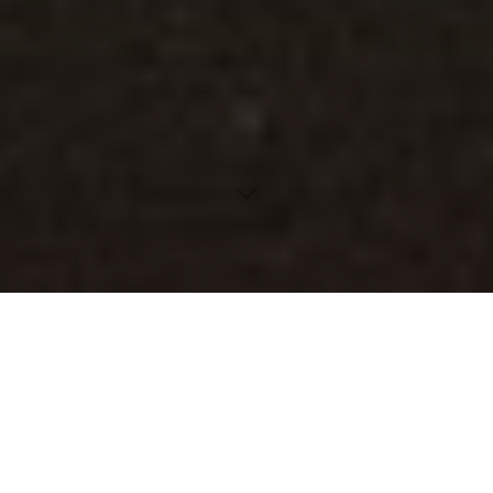
Inhaltsverzeichnis
Die Rolle von BIOS und UEFI bei einem Hard Reset
Vorteile und Risiken eines Hard Resets
Alternative Methoden zur Fehlerbehebung
Benutzerdefinierte Werkseinstellungen
Die Bedeutung eines stabilen Betriebssystems
Warum und Wann Man Laptops Hard Reseten Sollte