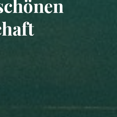
 schönen
haft