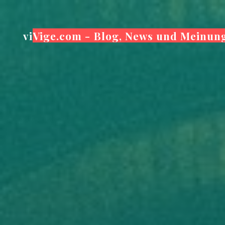
Zum
Inhalt
viVige.com - Blog, News und Meinun
springen