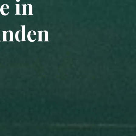
e in
unden