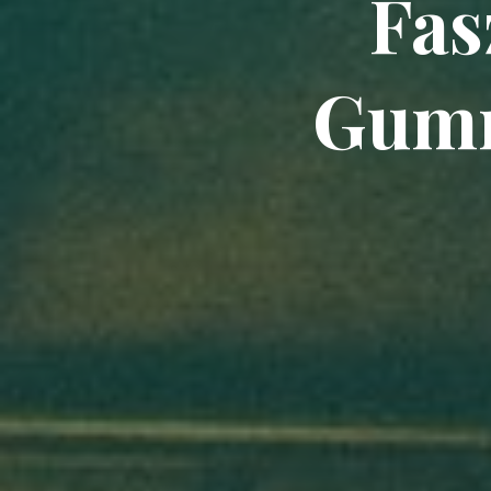
Fas
Gumm