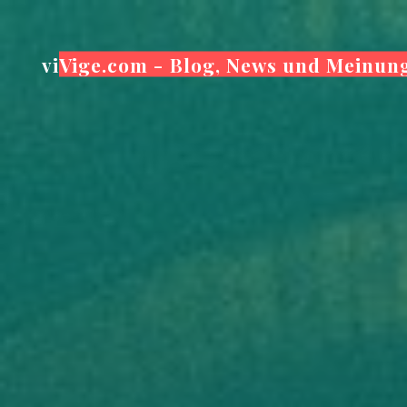
Zum
Inhalt
viVige.com - Blog, News und Meinun
springen