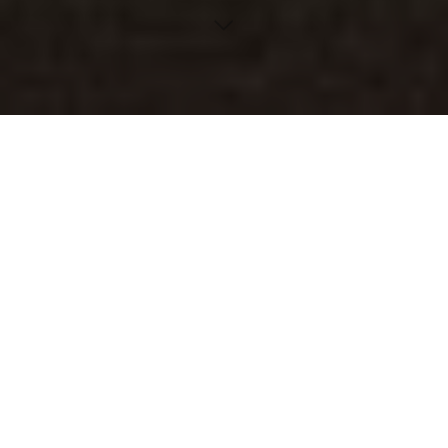
Die Entdeckung eines nahezu perfekten kreisförmigen
Supernova-Überrests, Teleios, gibt der Wissenschaft
neue Rätsel auf. Erfahren Sie mehr über diese
spannende Entdeckung und ihre Implikationen für die
Astronomie.
Inhaltsverzeichnis
Die Entdeckung der mysteriösen Kreisform im All
Hintergrund der Entdeckung
Das Besondere an der Form
Technologie hinter der Entdeckung
Bedeutung des Namens „Teleios“