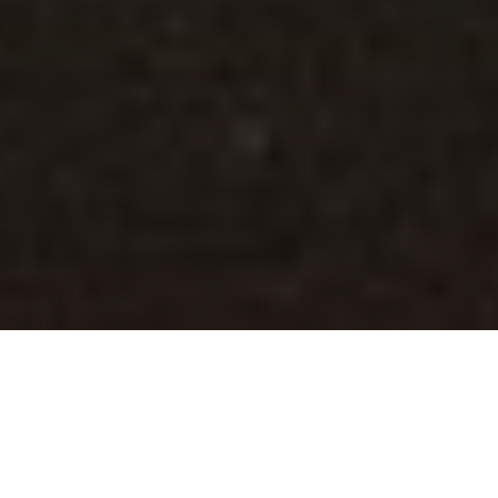
Inhaltsverzeichnis
Bedeutung der iPhone-Taschenlampe im Alltag
Häufige Bedienfehler und deren Korrektur
Einfluss von iOS-Einstellungen auf die
Taschenlampenfunktion