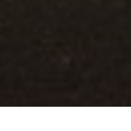
Android 16 revolutioniert mit neuen Funktionen, Designs
und einer flexibleren Veröffentlichung die Welt der