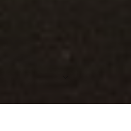
Entdecken Sie die umfassende Sicherheitsverbesserung
von iOS 18.5 und iPadOS 18.5, die zahlreiche