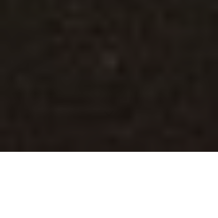
Inhaltsverzeichnis
Personalisierte E-Mail-Signaturen als Teil der Identität
Probleme mit der Integration von Grafiken in Signaturen
Mobile Signatur-Technologie und Sicherheit
Anpassungen für Multikulturelle Kommunikation