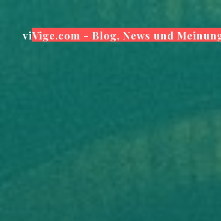
Zum
Inhalt
viVige.com - Blog, News und Meinun
springen