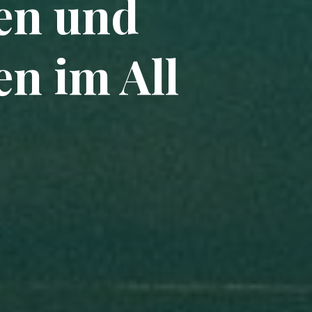
en und
n im All