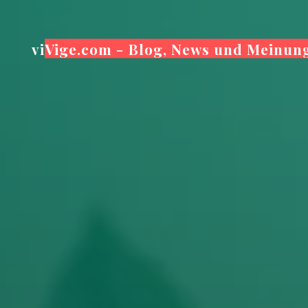
Zum
Inhalt
viVige.com - Blog, News und Meinun
springen