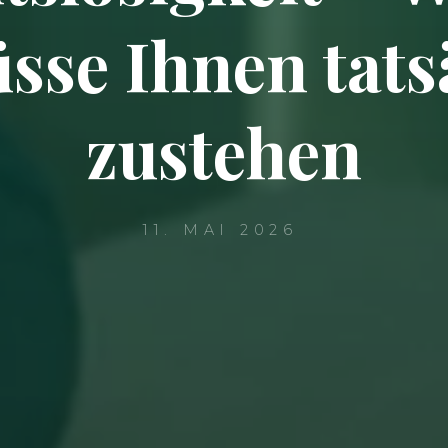
sse Ihnen tats
zustehen
11. MAI 2026