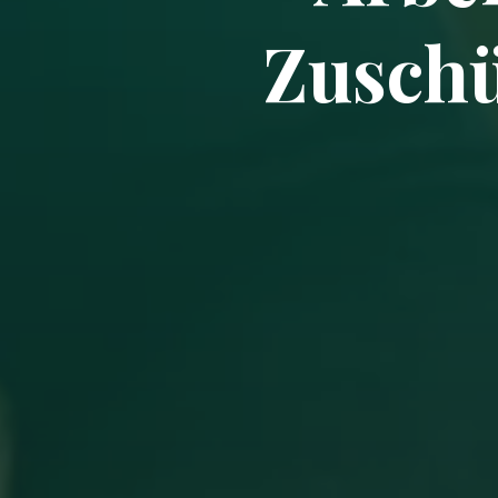
Zuschü