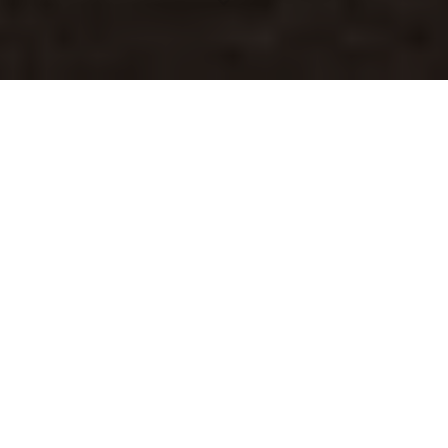
Inhaltsverzeichnis
Technologische Aspekte von „Meta AI“
Datenschutzbedenken und Nutzeraufklärung
Globale Perspektiven und Best Practices
Gesellschaftliche Auswirkungen und Verantwortung von
Unternehmen
Langzeitstrategien für den Datenschutz
Einleitung
Überblick über „Meta AI“ und den blauen Kreis
Zeitlicher Ablauf und Fristen
Daten, die betroffen sind
Konsequenzen der Datennutzung
Rechtliche Reaktionen und Maßnahmen
Widerspruch einlegen: Schritte und Anleitungen
Besonderheiten und Ausnahmen
Rechtslage und Interpretation