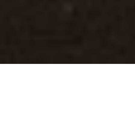
Entdecke, wie du häufige Probleme mit deinem
Rockster Air Lautsprecher identifizierst und löst. Wir
bieten hilfreiche Hinweise und Tipps zur Nutzung und
Wartung, um die Leistung deines tragbaren
Soundsystems zu optimieren.
Inhaltsverzeichnis
Einleitung