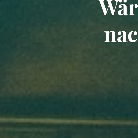
Wär
nac