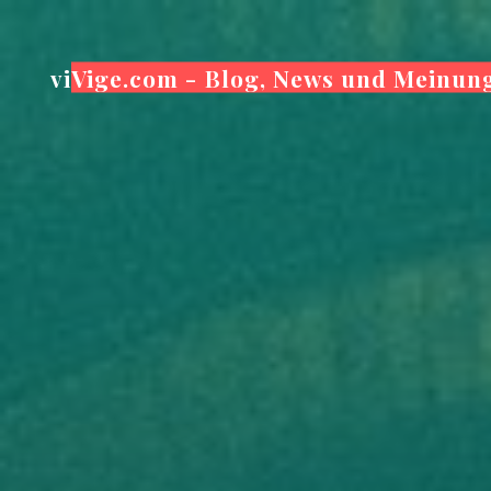
Zum
Inhalt
viVige.com - Blog, News und Meinun
springen