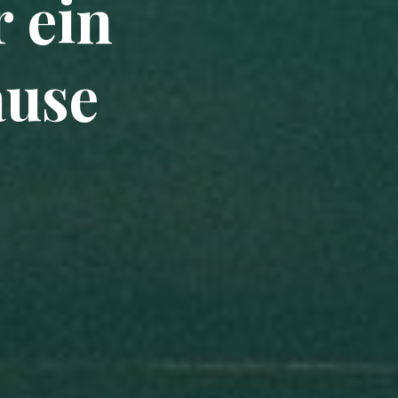
 ein
ause