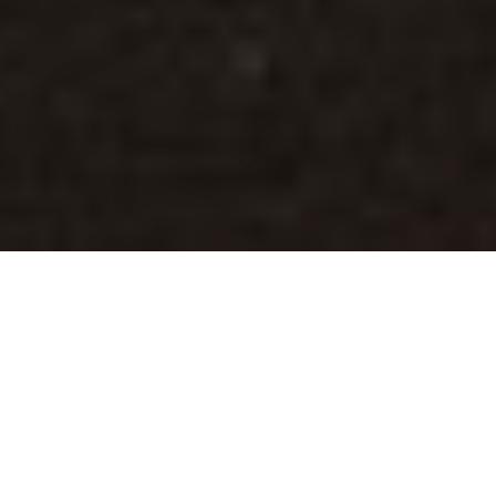
Die ESA-Raumsonde HERA erforscht das Didymos-
Asteroiden-System, um Erkenntnisse zur planetaren
Verteidigung zu gewinnen. Sie nutzt dazu
beeindruckende Technologie, kooperiert mit
internationalen Partnern und trägt zur Zukunft der
Asteroidenabwehr bei.