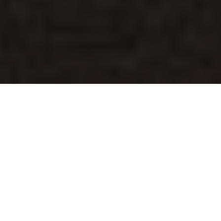
Erfahre, warum Deutschland den Technologiewechsel
von DSL zu Glasfaser plant, welche Vorteile die neue
Technologie bietet und welche Herausforderungen auf
dem Weg zur schnellen Digitalisierung bestehen.
Inhaltsverzeichnis
Der Beginn einer neuen Internet-Ära
Was ist DSL und warum wird es abgeschaltet?
Vorteile von Glasfasertechnologie
Der aktuelle Stand des Glasfaserausbaus in Deutschland