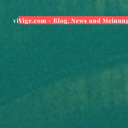
Zum
Inhalt
viVige.com - Blog, News und Meinun
springen