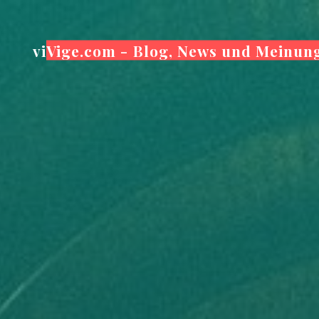
Zum
Inhalt
viVige.com - Blog, News und Meinun
springen