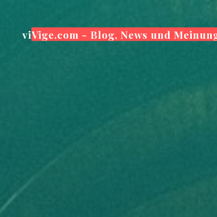
Zum
Inhalt
viVige.com - Blog, News und Meinun
springen