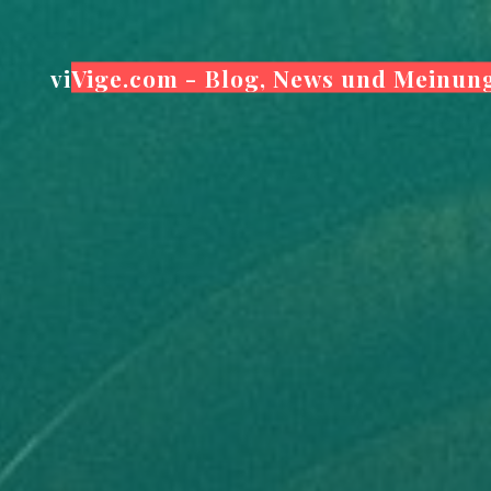
Zum
Inhalt
viVige.com - Blog, News und Meinun
springen