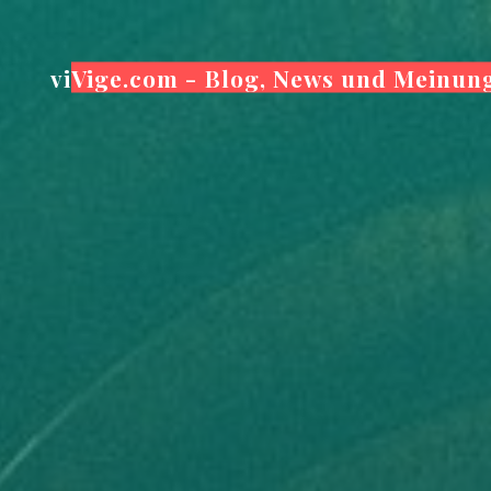
Zum
Inhalt
viVige.com - Blog, News und Meinun
springen