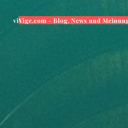
Zum
Inhalt
viVige.com - Blog, News und Meinun
springen