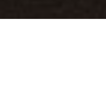
Phishing-Angriffe zielen auf Commerzbank-Kunden ab.
Erfahren Sie, wie Sie solche Bedrohungen erkennen und
abwehren können, um Ihre Daten zu schützen.
Inhaltsverzeichnis
Phishing-Warnung für Commerzbank-Kunden im Fokus
Was ist Phishing?
Details des aktuellen Angriffs
Erkennung von Phishing-Mails
Bedeutung der photoTAN
Schutzmaßnahmen für Commerzbank-Kunden
Rolle der Verbraucherzentrale
Vergleich mit anderen Phishing-Vorfällen
Reaktion der Commerzbank